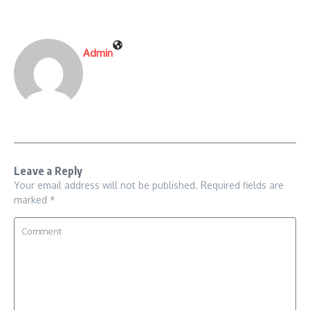
Admin
Leave a Reply
Your email address will not be published.
Required fields are
marked
*