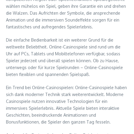
wählen mühelos ein Spiel, geben ihre Garantie ein und drehen
die Walzen. Das Aufrichten der Symbole, die ansprechende
Animation und die immersiven Soundeffekte sorgen für ein
fantastisches und aufregendes Spielerlebnis.
Die einfache Bedienbarkeit ist ein weiterer Grund für die
weltweite Beliebtheit. Online-Casinospiele sind rund um die
Uhr auf PCs, Tablets und Mobiltelefonen verfügbar, sodass
Spieler jederzeit und überall spielen können. Ob zu Hause,
unterwegs oder für kurze Spielrunden – Online-Casinospiele
bieten flexiblen und spannenden Spielspaß.
Ein Trend bei Online-Casinospielen: Online-Casinospiele haben
sich dank moderner Technik stark weiterentwickelt. Moderne
Casinospiele nutzen innovative Technologien für ein
immersives Spielerlebnis. Aktuelle Spiele bieten interaktive
Geschichten, beeindruckende Animationen und
Bonusfunktionen, die Spieler den ganzen Tag fesseln.