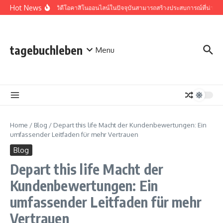
Skip to content
Hot News
เกมสล็อตวิดีโอคาสิโนออนไลน์ในปัจจุบันสามารถสร้างประสบการณ์ที่น่าตื่นเต้น
tagebuchleben
Menu
Home
/
Blog
/
Depart this life Macht der Kundenbewertungen: Ein
umfassender Leitfaden für mehr Vertrauen
Blog
Depart this life Macht der
Kundenbewertungen: Ein
umfassender Leitfaden für mehr
Vertrauen