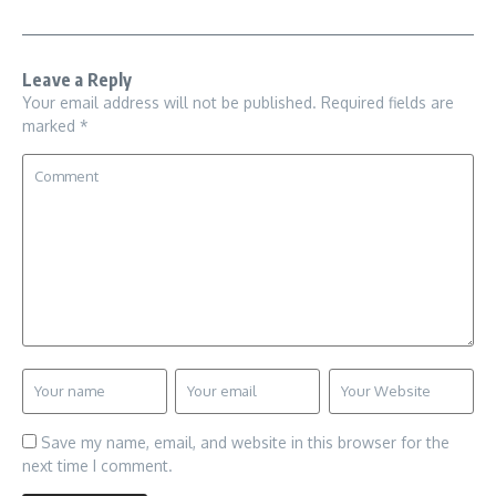
Leave a Reply
Your email address will not be published.
Required fields are
marked
*
Save my name, email, and website in this browser for the
next time I comment.