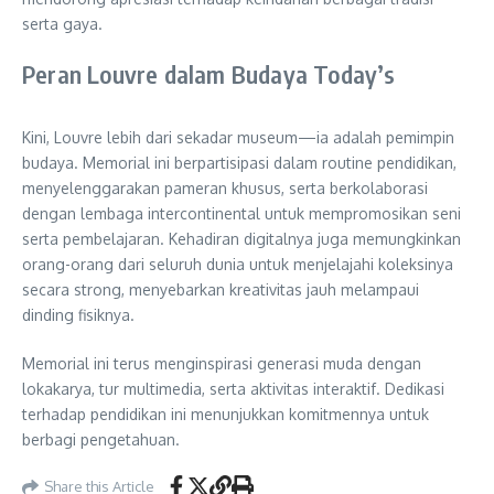
serta gaya.
Peran Louvre dalam Budaya Today’s
Kini, Louvre lebih dari sekadar museum—ia adalah pemimpin
budaya. Memorial ini berpartisipasi dalam routine pendidikan,
menyelenggarakan pameran khusus, serta berkolaborasi
dengan lembaga intercontinental untuk mempromosikan seni
serta pembelajaran. Kehadiran digitalnya juga memungkinkan
orang-orang dari seluruh dunia untuk menjelajahi koleksinya
secara strong, menyebarkan kreativitas jauh melampaui
dinding fisiknya.
Memorial ini terus menginspirasi generasi muda dengan
lokakarya, tur multimedia, serta aktivitas interaktif. Dedikasi
terhadap pendidikan ini menunjukkan komitmennya untuk
berbagi pengetahuan.
Share this Article