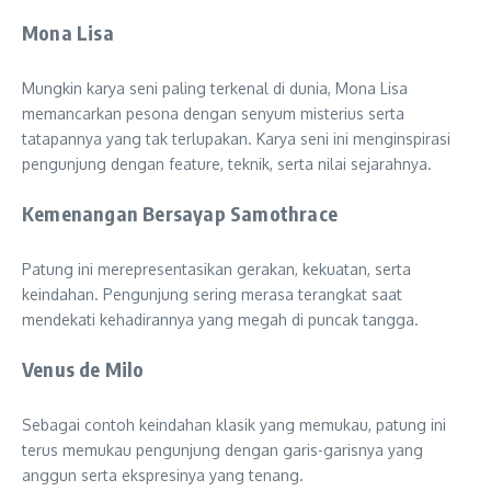
Mona Lisa
Mungkin karya seni paling terkenal di dunia, Mona Lisa
memancarkan pesona dengan senyum misterius serta
tatapannya yang tak terlupakan. Karya seni ini menginspirasi
pengunjung dengan feature, teknik, serta nilai sejarahnya.
Kemenangan Bersayap Samothrace
Patung ini merepresentasikan gerakan, kekuatan, serta
keindahan. Pengunjung sering merasa terangkat saat
mendekati kehadirannya yang megah di puncak tangga.
Venus de Milo
Sebagai contoh keindahan klasik yang memukau, patung ini
terus memukau pengunjung dengan garis-garisnya yang
anggun serta ekspresinya yang tenang.