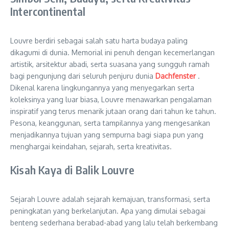
Intercontinental
Louvre berdiri sebagai salah satu harta budaya paling
dikagumi di dunia. Memorial ini penuh dengan kecemerlangan
artistik, arsitektur abadi, serta suasana yang sungguh ramah
bagi pengunjung dari seluruh penjuru dunia
Dachfenster
.
Dikenal karena lingkungannya yang menyegarkan serta
koleksinya yang luar biasa, Louvre menawarkan pengalaman
inspiratif yang terus menarik jutaan orang dari tahun ke tahun.
Pesona, keanggunan, serta tampilannya yang mengesankan
menjadikannya tujuan yang sempurna bagi siapa pun yang
menghargai keindahan, sejarah, serta kreativitas.
Kisah Kaya di Balik Louvre
Sejarah Louvre adalah sejarah kemajuan, transformasi, serta
peningkatan yang berkelanjutan. Apa yang dimulai sebagai
benteng sederhana berabad-abad yang lalu telah berkembang