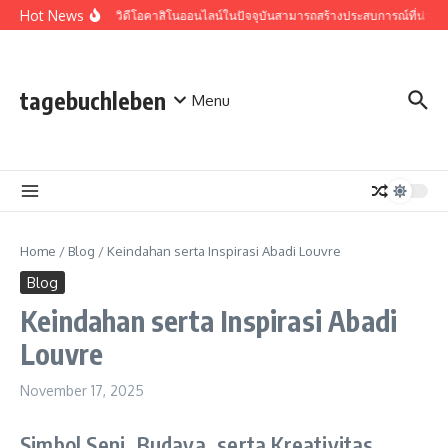
Skip to content
Hot News
เกมสล็อตวิดีโอคาสิโนออนไลน์ในปัจจุบันสามารถสร้างประสบการณ์ที่น่าตื่นเต้น
tagebuchleben
Menu
Home
/
Blog
/
Keindahan serta Inspirasi Abadi Louvre
Blog
Keindahan serta Inspirasi Abadi
Louvre
November 17, 2025
Simbol Seni, Budaya, serta Kreativitas