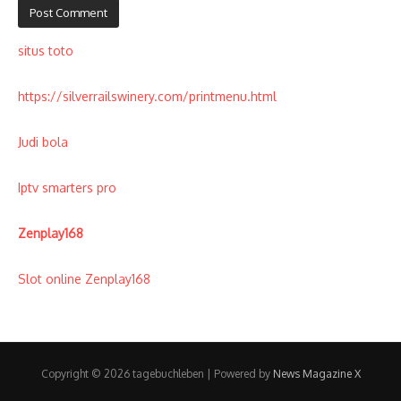
situs toto
https://silverrailswinery.com/printmenu.html
Judi bola
Iptv smarters pro
Zenplay168
Slot online Zenplay168
Copyright © 2026 tagebuchleben | Powered by
News Magazine X