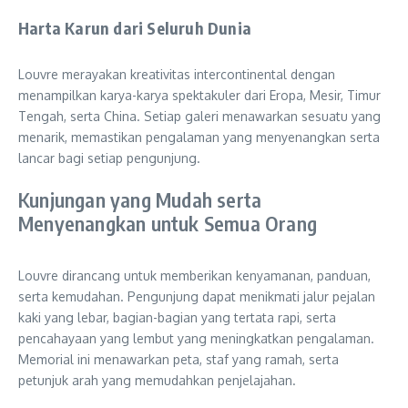
Harta Karun dari Seluruh Dunia
Louvre merayakan kreativitas intercontinental dengan
menampilkan karya-karya spektakuler dari Eropa, Mesir, Timur
Tengah, serta China. Setiap galeri menawarkan sesuatu yang
menarik, memastikan pengalaman yang menyenangkan serta
lancar bagi setiap pengunjung.
Kunjungan yang Mudah serta
Menyenangkan untuk Semua Orang
Louvre dirancang untuk memberikan kenyamanan, panduan,
serta kemudahan. Pengunjung dapat menikmati jalur pejalan
kaki yang lebar, bagian-bagian yang tertata rapi, serta
pencahayaan yang lembut yang meningkatkan pengalaman.
Memorial ini menawarkan peta, staf yang ramah, serta
petunjuk arah yang memudahkan penjelajahan.