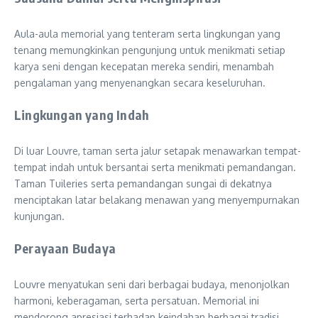
Aula-aula memorial yang tenteram serta lingkungan yang
tenang memungkinkan pengunjung untuk menikmati setiap
karya seni dengan kecepatan mereka sendiri, menambah
pengalaman yang menyenangkan secara keseluruhan.
Lingkungan yang Indah
Di luar Louvre, taman serta jalur setapak menawarkan tempat-
tempat indah untuk bersantai serta menikmati pemandangan.
Taman Tuileries serta pemandangan sungai di dekatnya
menciptakan latar belakang menawan yang menyempurnakan
kunjungan.
Perayaan Budaya
Louvre menyatukan seni dari berbagai budaya, menonjolkan
harmoni, keberagaman, serta persatuan. Memorial ini
mendorong apresiasi terhadap keindahan berbagai tradisi